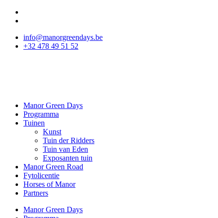
Spring
naar
de
info@manorgreendays.be
inhoud
+32 478 49 51 52
Manor Green Days
Programma
Tuinen
Kunst
Tuin der Ridders
Tuin van Eden
Exposanten tuin
Manor Green Road
Fytolicentie
Horses of Manor
Partners
Manor Green Days