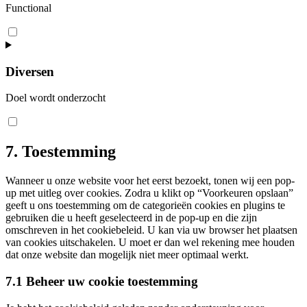
Functional
Consent
to
service
complianz
Diversen
Doel wordt onderzocht
Consent
to
service
7. Toestemming
diversen
Wanneer u onze website voor het eerst bezoekt, tonen wij een pop-
up met uitleg over cookies. Zodra u klikt op “Voorkeuren opslaan”
geeft u ons toestemming om de categorieën cookies en plugins te
gebruiken die u heeft geselecteerd in de pop-up en die zijn
omschreven in het cookiebeleid. U kan via uw browser het plaatsen
van cookies uitschakelen. U moet er dan wel rekening mee houden
dat onze website dan mogelijk niet meer optimaal werkt.
7.1 Beheer uw cookie toestemming